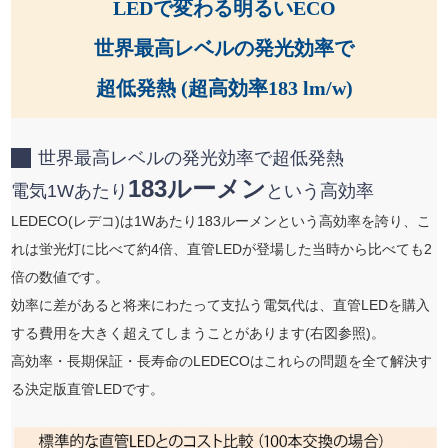
LEDで変わる明るいECO
世界最高レベルの発光効率で
超低発熱 (超高効率183 lm/w)
世界最高レベルの発光効率で超低発熱
183ルーメン
電気1Wあたり
という高効率
LEDECO(レデコ)は1Wあたり183ルーメンという高効率を誇り、こ
れは蛍光灯に比べて約4倍、直管LEDが登場した当時から比べても2
倍の数値です。
効率に差があると将来にわたって支払う電気代は、直管LEDを購入
する費用を大きく超えてしまうことがあります(右図参照)。
高効率・長期保証・長寿命のLEDECOはこれらの問題を全て解決す
る決定版直管LEDです。