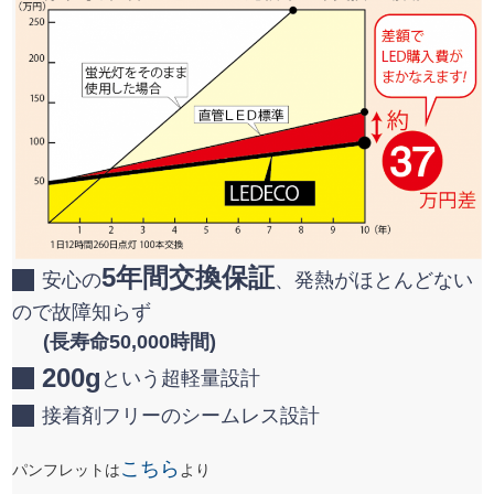
5年間交換保証
安心の
、発熱がほとんどない
ので故障知らず
(長寿命50,000時間)
200g
という超軽量設計
接着剤フリーのシームレス設計
こちら
パンフレットは
より